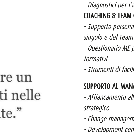
- Diagnostici per l’
COACHING & TEAM 
-
Supporto personali
singolo e del Team
- Q
uestionario ME p
formativi
-
Strumenti di facil
SUPPORTO AL MAN
- Affiancamento all
strategico
- Change managem
- Development cen