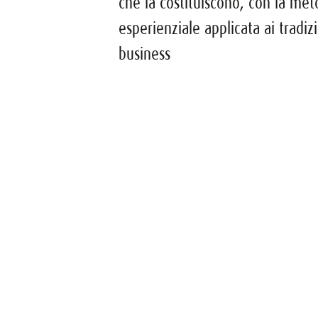
che la costituiscono, con la met
esperienziale applicata ai tradiz
business