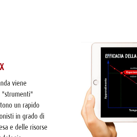
enda viene
di "strumenti"
ttono un rapido
onisti in grado di
esa e delle risorse