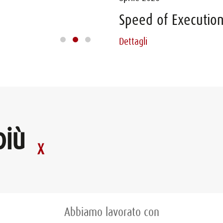
FARMACEUTICA - TEA
Speed of Executio
Dettagli
Dettagli
più
Abbiamo lavorato con