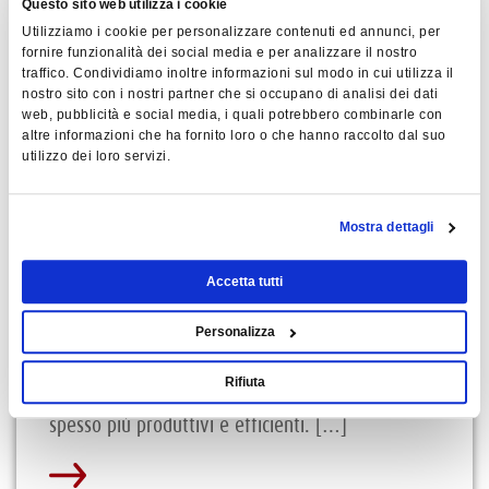
Questo sito web utilizza i cookie
Utilizziamo i cookie per personalizzare contenuti ed annunci, per
fornire funzionalità dei social media e per analizzare il nostro
traffico. Condividiamo inoltre informazioni sul modo in cui utilizza il
nostro sito con i nostri partner che si occupano di analisi dei dati
web, pubblicità e social media, i quali potrebbero combinarle con
altre informazioni che ha fornito loro o che hanno raccolto dal suo
utilizzo dei loro servizi.
Per Formare
Mostra dettagli
23 gennaio 2024
Accetta tutti
SOFT SKILL: RESPONSABILITÀ
Personalizza
La responsabilità personale è un concetto
Rifiuta
fondamentale. Dipendenti responsabili sono
spesso più produttivi e efficienti. […]