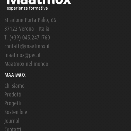
Stradone Porta Palio, 66
37122 Verona - Italia
T.
(+39) 045.2471760
contatti@maatmox.it
maatmox@pec.it
Maatmox nel mondo
MAATMOX
Chi siamo
Prodotti
Progetti
Sostenibile
Journal
Contatti