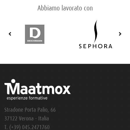
Abbiamo lavorato con
Stradone Porta Palio, 66
37122 Verona - Italia
T.
(+39) 045.2471760