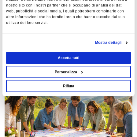
nostro sito con i nostri partner che si occupano di analisi dei dati
web, pubblicità e social media, i quali potrebbero combinarle con
23 luglio 2026 - MILANO
2
altre informazioni che ha fornito loro o che hanno raccolto dal suo
utilizzo dei loro servizi.
PMI ITALIANA - SPY GAME
F
Dettagli
De
Mostra dettagli
ULTIMI JOURNAL
Accetta tutti
Personalizza
Rifiuta