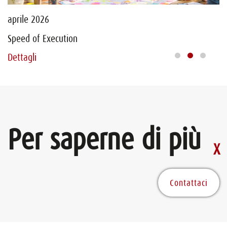
aprile 2026
ap
Speed of Execution
Le
Dettagli
De
Per saperne di più
Contattaci