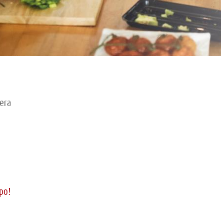
tera
po!