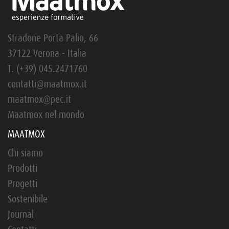
Stradone Porta Palio, 66
37122 Verona - Italia
T.
(+39) 045.2471760
contatti@maatmox.it
maatmox@pec.it
Maatmox nel mondo
MAATMOX
Chi siamo
Prodotti
Progetti
Sostenibile
Journal