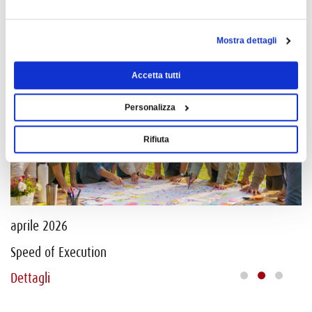
ULTIMI JOURNAL
Mostra dettagli
Accetta tutti
Personalizza
Rifiuta
aprile 2026
ap
Speed of Execution
Le
Dettagli
De