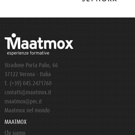
Stradone Porta Palio, 66
37122 Verona - Italia
T.
(+39) 045.2471760
contatti@maatmox.it
maatmox@pec.it
Maatmox nel mondo
MAATMOX
Chi siamo