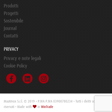
Prodotti
Progetti
Sostenibile
Journal
Contatti
PRIVACY
Privacy e note legali
Cookie Policy
Maatmox S.r.l. © 2019 - P.IVA P.IVA 03900780234 - Tutti i diritti sono
riservati - Made with
in
WinTrade