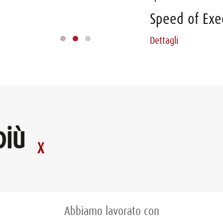
FARMACEUTICA - TEA
Speed of Executio
Dettagli
Dettagli
più
Abbiamo lavorato con