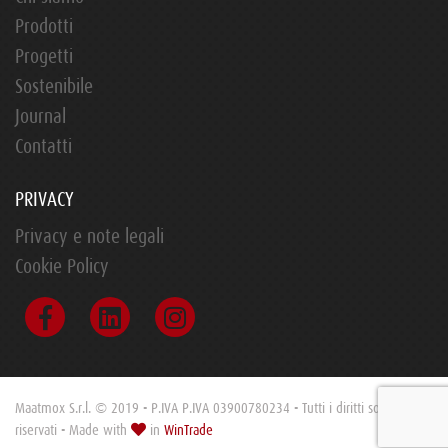
Prodotti
Progetti
Sostenibile
Journal
Contatti
PRIVACY
Privacy e note legali
Cookie Policy
Maatmox S.r.l. © 2019 - P.IVA P.IVA 03900780234 - Tutti i diritti sono
riservati - Made with
in
WinTrade