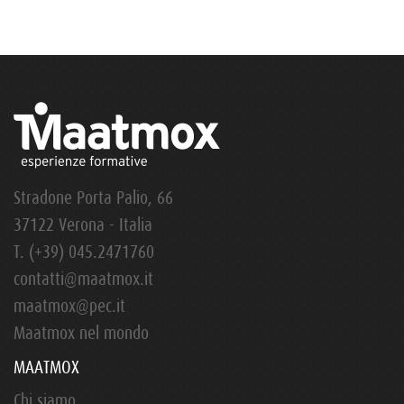
Stradone Porta Palio, 66
37122 Verona - Italia
T.
(+39) 045.2471760
contatti@maatmox.it
maatmox@pec.it
Maatmox nel mondo
MAATMOX
Chi siamo